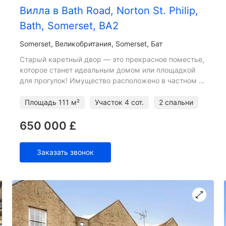
Вилла в Bath Road, Norton St. Philip,
Bath, Somerset, BA2
Somerset
Великобритания, Somerset, Бат
Старый каретный двор — это прекрасное поместье,
которое станет идеальным домом или площадкой
для прогулок! Имущество расположено в частном и
тихом месте с преимуществом, не упускаемым из
виду. Светлая
Площадь
111 м²
Участок
4 сот.
2 спальни
650 000 £
Заказать звонок