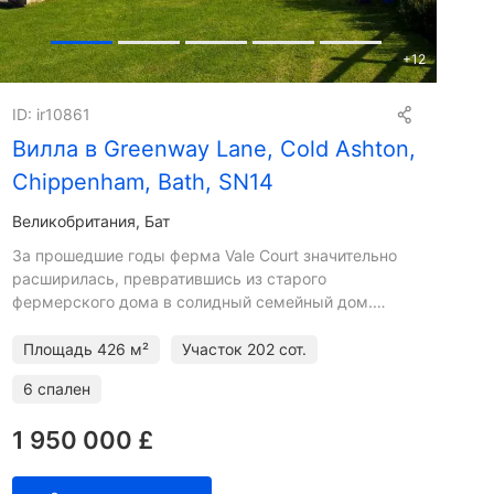
+
12
ID: ir10861
Вилла в Greenway Lane, Cold Ashton,
Chippenham, Bath, SN14
Великобритания, Бат
За прошедшие годы ферма Vale Court значительно
расширилась, превратившись из старого
фермерского дома в солидный семейный дом.
Жилье было реконструировано в соответствии с
современными требованиями жи
Площадь
426 м²
Участок
202 сот.
6 спален
1 950 000 £