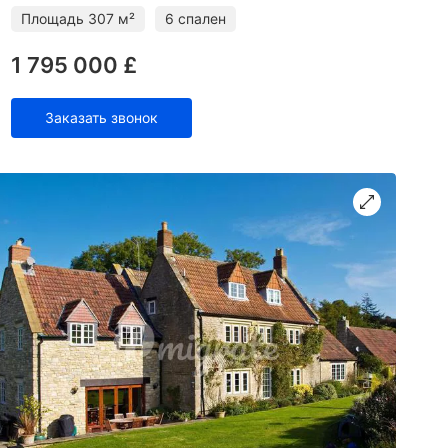
есть несколько ул
Площадь
307 м²
6 спален
1 795 000 £
Заказать звонок