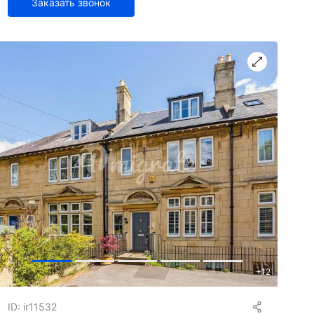
Заказать звонок
+
12
ID: ir11532