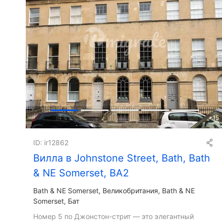
+
15
ID: ir12862
Вилла в Johnstone Street, Bath, Bath
& NE Somerset, BA2
Bath & NE Somerset
Великобритания, Bath & NE
Somerset, Бат
Номер 5 по Джонстон-стрит — это элегантный