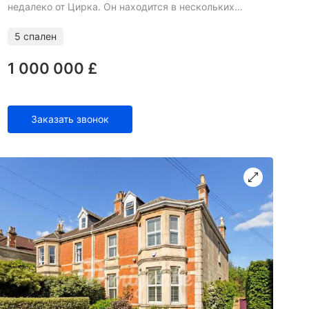
недалеко от Цирка. Он находится в нескольких
минутах ходьбы от всех удобств, развлекательных
заведений и
5 спален
1 000 000 £
Заказать звонок