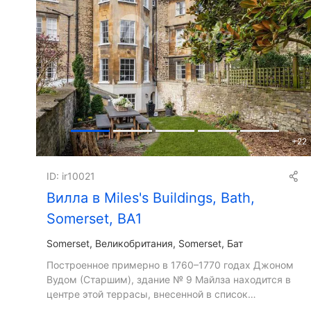
+
22
ID: ir10021
Вилла в Miles's Buildings, Bath,
Somerset, BA1
Somerset
Великобритания, Somerset, Бат
Построенное примерно в 1760–1770 годах Джоном
Вудом (Старшим), здание № 9 Майлза находится в
центре этой террасы, внесенной в список
памятников архитектуры II степени в георгианском