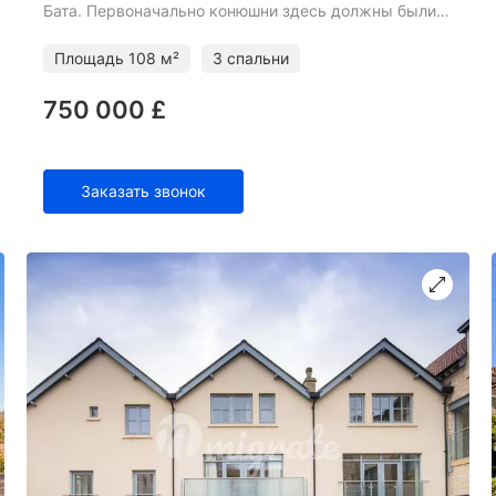
Бата. Первоначально конюшни здесь должны были
быть каретными домами для таунхаусов в
георгианском стиле на Гр
Площадь
108 м²
3 спальни
750 000 £
Заказать звонок