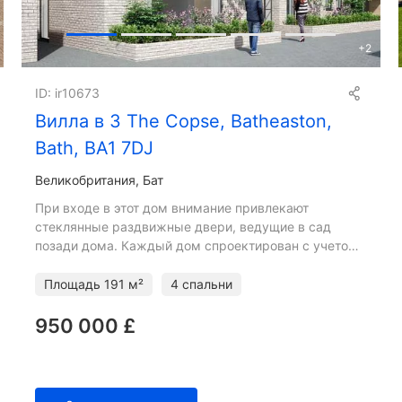
+
2
ID: ir10673
Вилла в 3 The Copse, Batheaston,
Bath, BA1 7DJ
Великобритания, Бат
При входе в этот дом внимание привлекают
стеклянные раздвижные двери, ведущие в сад
позади дома. Каждый дом спроектирован с учетом
«семейной жизни» и сосредоточен на самом сердце
дома. 3 The Copse име
Площадь
191 м²
4 спальни
950 000 £