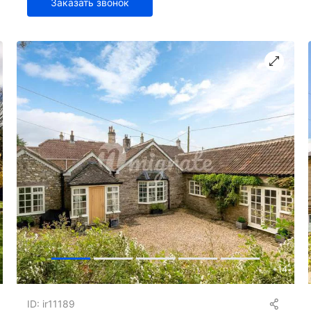
Заказать звонок
+
14
ID: ir11189