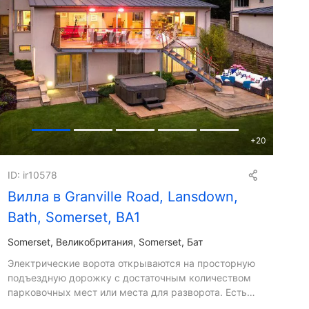
+
20
ID: ir10578
Вилла в Granville Road, Lansdown,
Bath, Somerset, BA1
Somerset
Великобритания, Somerset, Бат
Электрические ворота открываются на просторную
подъездную дорожку с достаточным количеством
парковочных мест или места для разворота. Есть
пристроенный двойной гараж, рядом с которым