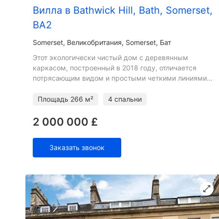
Вилла в Bathwick Hill, Bath, Somerset,
BA2
Somerset
Великобритания, Somerset, Бат
Этот экологически чистый дом с деревянным
каркасом, построенный в 2018 году, отличается
потрясающим видом и простыми четкими линиями,
которые умело увеличивают участок, на котором он
расположен. Дерев
Площадь
266 м²
4 спальни
2 000 000 £
Заказать звонок