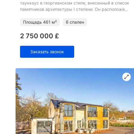
таунхаус в георгианском стиле, внесенный в список
памятников архитектуры I степени. Он расположен
на шести этажах и имеет почти 5000 квадратных
футов гибких
Площадь
461 м²
6 спален
2 750 000 £
Заказать звонок