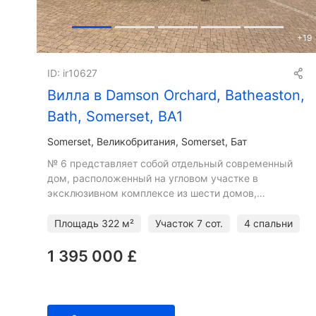
+
19
ID: ir10627
Вилла в Damson Orchard, Batheaston,
Bath, Somerset, BA1
Somerset
Великобритания, Somerset, Бат
№ 6 представляет собой отдельный современный
дом, расположенный на угловом участке в
эксклюзивном комплексе из шести домов,
построенных в 2009 году. Недвижимость
соответствует высоким стандартам и пре
Площадь
322 м²
Участок
7 сот.
4 спальни
1 395 000 £