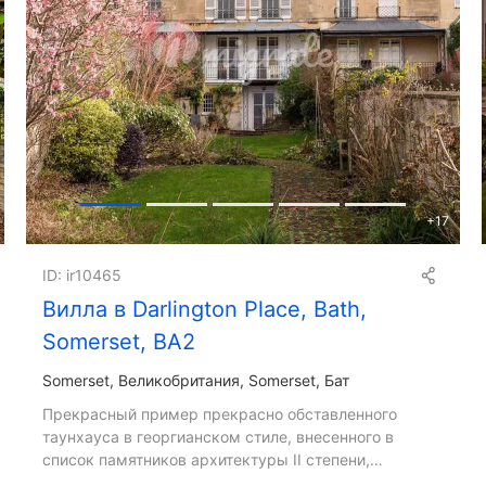
+
17
ID: ir10465
Вилла в Darlington Place, Bath,
Somerset, BA2
Somerset
Великобритания, Somerset, Бат
Прекрасный пример прекрасно обставленного
таунхауса в георгианском стиле, внесенного в
список памятников архитектуры II степени,
построенного примерно в 1812 году. Дом