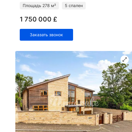
стиле, и отличаетс
Площадь
278 м²
5 спален
1 750 000 £
Заказать звонок