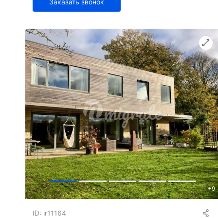
Заказать звонок
+
9
ID: ir11164