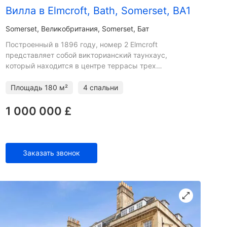
Вилла в Elmcroft, Bath, Somerset, BA1
Somerset
Великобритания, Somerset, Бат
Построенный в 1896 году, номер 2 Elmcroft
представляет собой викторианский таунхаус,
который находится в центре террасы трех
одинаковых домов в самом сердце Ларкхолла.
Перед входом есть обнесенная сте
Площадь
180 м²
4 спальни
1 000 000 £
Заказать звонок