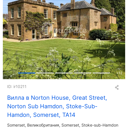
+
12
ID: ir10211
Вилла в Norton House, Great Street,
Norton Sub Hamdon, Stoke-Sub-
Hamdon, Somerset, TA14
Somerset
Великобритания, Somerset, Stoke-sub-Hamdon