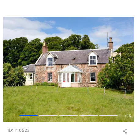
+
15
ID: ir10523