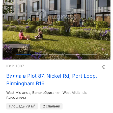
+
4
ID: ir11007
Вилла в Plot 87, Nickel Rd, Port Loop,
Birmingham B16
West Midlands
Великобритания, West Midlands,
Бирмингем
Площадь
79 м²
2 спальни