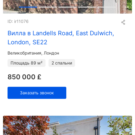
+
4
ID: ir11076
Вилла в Landells Road, East Dulwich,
London, SE22
Великобритания, Лондон
Площадь
89 м²
2 спальни
850 000 £
Заказать звонок