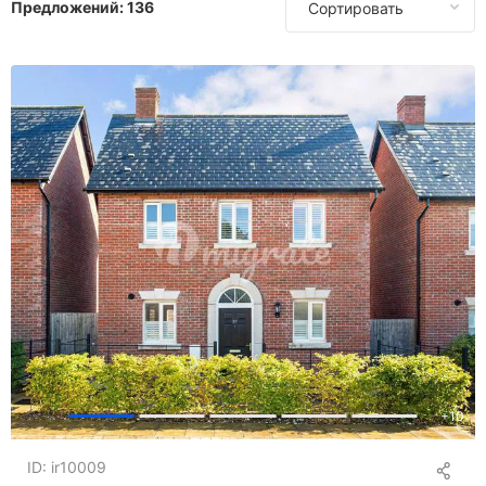
Предложений:
136
Сортировать
В Португалии
В Испании
В Таиланде
В Турции
В США
+
10
ID: ir10009