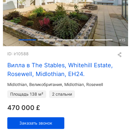
+
15
ID: ir10588
Вилла в The Stables, Whitehill Estate,
Rosewell, Midlothian, EH24.
Midlothian
Великобритания, Midlothian, Rosewell
Площадь
138 м²
2 спальни
470 000 £
Заказать звонок