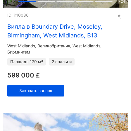
+
24
ID: ir10086
Вилла в Boundary Drive, Moseley,
Birmingham, West Midlands, B13
West Midlands
Великобритания, West Midlands,
Бирмингем
Площадь
179 м²
2 спальни
599 000 £
Заказать звонок