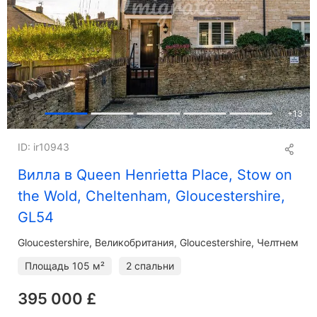
+
13
ID: ir10943
Вилла в Queen Henrietta Place, Stow on
the Wold, Cheltenham, Gloucestershire,
GL54
Gloucestershire
Великобритания, Gloucestershire, Челтнем
Площадь
105 м²
2 спальни
395 000 £