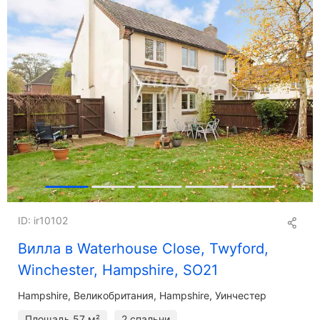
+
5
ID: ir10102
Вилла в Waterhouse Close, Twyford,
Winchester, Hampshire, SO21
Hampshire
Великобритания, Hampshire, Уинчестер
Площадь
57 м²
2 спальни