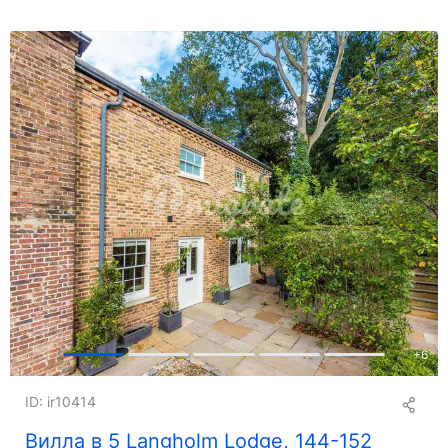
+
6
ID: ir10414
Вилла в 5 Langholm Lodge, 144-152