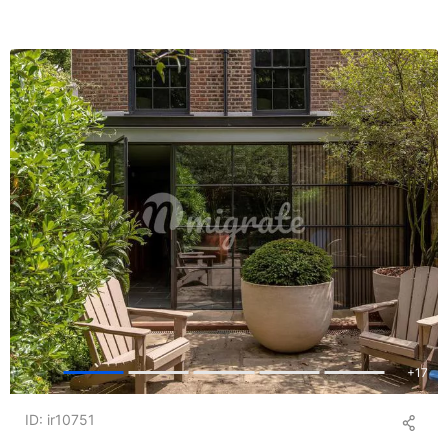
+
17
ID: ir10751