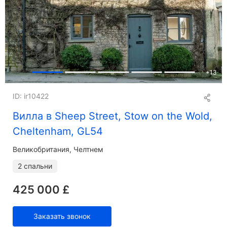
+
13
ID: ir10422
Вилла в Sheep Street, Stow on the Wold,
Cheltenham, GL54
Великобритания, Челтнем
2 спальни
425 000 £
Заказать звонок