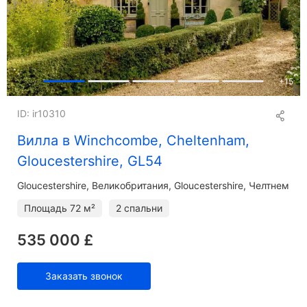
+
15
ID: ir10310
Вилла в Winchcombe, Cheltenham,
Gloucestershire, GL54
Gloucestershire
Великобритания, Gloucestershire, Челтнем
Площадь
72 м²
2 спальни
535 000 £
Заказать звонок