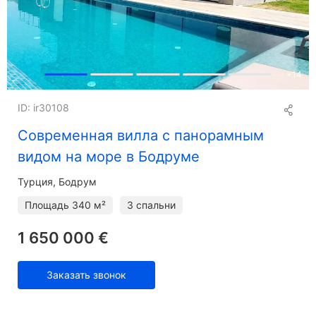
+
14
ID: ir30108
Современная вилла с панорамным
видом на море в Бодруме
Турция, Бодрум
Площадь
340 м²
3 спальни
1 650 000 €
Заказать звонок