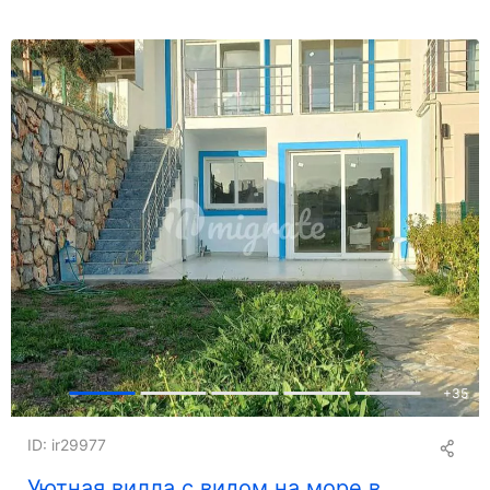
+
35
ID: ir29977
Уютная вилла с видом на море в