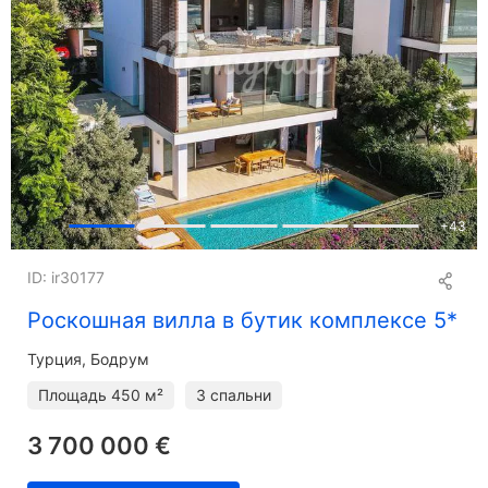
+
43
ID: ir30177
Роскошная вилла в бутик комплексе 5*
Турция, Бодрум
Площадь
450 м²
3 спальни
3 700 000 €