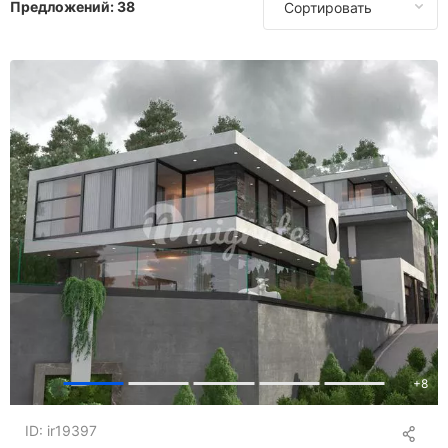
Предложений:
38
Сортировать
В Индонезии
В Италии
В Португалии
В Сингапуре
В Испании
В Швейцарии
В Таиланде
В ОАЭ
В Великобритании
В США
+
8
ID: ir19397