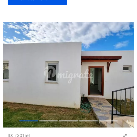
+
6
ID: ir30156