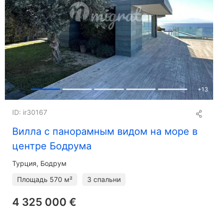
+
13
ID: ir30167
Вилла с панорамным видом на море в
центре Бодрума
Турция, Бодрум
Площадь
570 м²
3 спальни
4 325 000 €