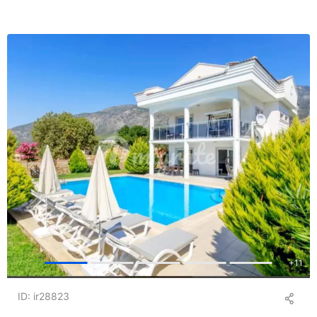
+
11
ID: ir28823