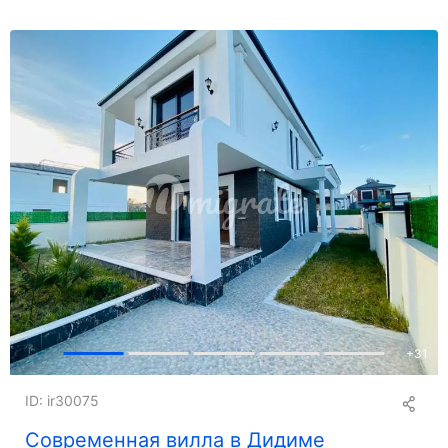
+
31
ID: ir30075
Современная вилла в Дидиме