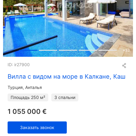
+
33
ID: ir27900
Вилла с видом на море в Калкане, Каш
Турция, Анталья
Площадь
250 м²
3 спальни
1 055 000 €
Заказать звонок