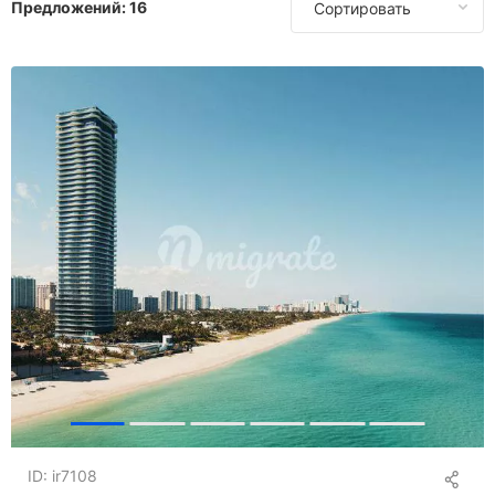
Предложений:
16
Сортировать
На Мальдивах
На Маврикии
В Монако
В Португалии
В Испании
В Таиланде
В Турции
В ОАЭ
ID: ir7108