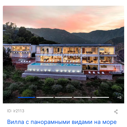
+
6
ID: ir2113
Вилла с панорамными видами на море