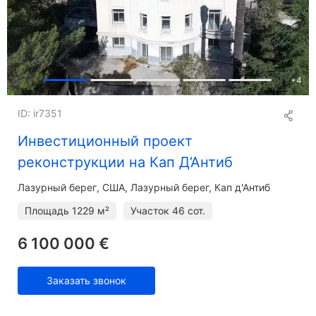
+
4
ID: ir7351
Инвестиционный проект
реконструкции на Кап Д’Антиб
Лазурный берег
США, Лазурный берег, Кап д'Антиб
Площадь
1229 м²
Участок
46 сот.
6 100 000 €
Заказать звонок