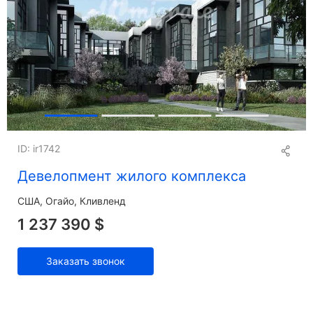
ID: ir1742
Девелопмент жилого комплекса
США, Огайо, Кливленд
1 237 390 $
Заказать звонок