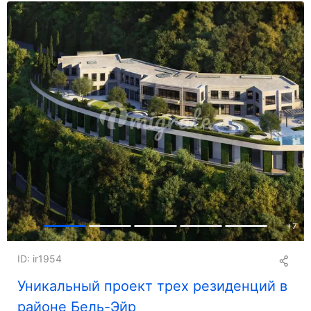
+
7
ID: ir1954
Уникальный проект трех резиденций в
районе Бель-Эйр