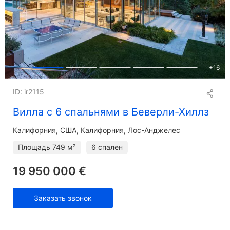
+
16
ID: ir2115
Вилла с 6 спальнями в Беверли-Хиллз
Калифорния
США, Калифорния, Лос-Анджелес
Площадь
749 м²
6 спален
19 950 000 €
Заказать звонок