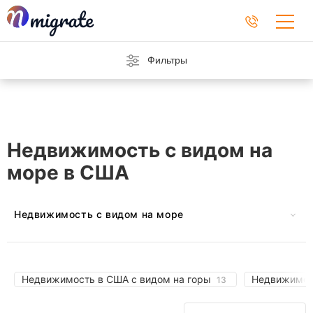
Фильтры
Недвижимость с видом на
море в США
Недвижимость с видом на море
В Черногории
На Кипре
Во Франции
В Греции
Недвижимость в США с видом на горы
Недвижимос
13
В Индонезии
В Италии