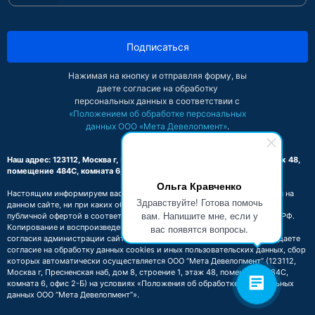
Подписаться
Нажимая на кнопку и отправляя форму, вы
даете согласие на обработку
персональных данных в соответствии с
«Положением об обработке персональных
данных ООО «Мета Девелопмент»
.
Наш адрес: 123112, Москва г, Пресненская наб, дом 8, строение 1, этаж 48,
помещение 484С, комната 6, офис 2-Б
Ольга Кравченко
Настоящим информируем вас о том, что вся информация, размещенная на
Здравствуйте! Готова помочь
данном сайте, ни при каких обстоятельствах не может признаваться
вам. Напишите мне, если у
публичной офертой в соответствии со ст. 437.2 Гражданского кодекса РФ.
Копирование и воспроизведение материалов этого сайта возможно с
вас появятся вопросы.
согласия администрации сайта. Посещая сайт https://migrate.club, вы даете
согласие на обработку данных cookies и иных пользовательских данных, сбор
которых автоматически осуществляется ООО “Мета Девелопмент” (123112,
Москва г, Пресненская наб, дом 8, строение 1, этаж 48, помещение 484С,
комната 6, офис 2-Б) на условиях
«Положения об обработке персональных
данных ООО “Мета Девелопмент”»
.