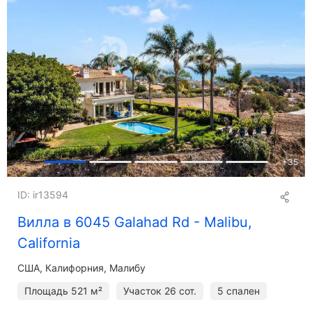
+
35
ID: ir13594
Вилла в 6045 Galahad Rd - Malibu,
California
США, Калифорния, Малибу
Площадь
521 м²
Участок
26 сот.
5 спален