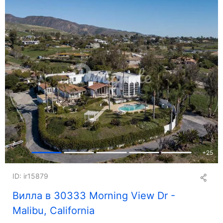
+
25
ID: ir15879
Вилла в 30333 Morning View Dr -
Malibu, California