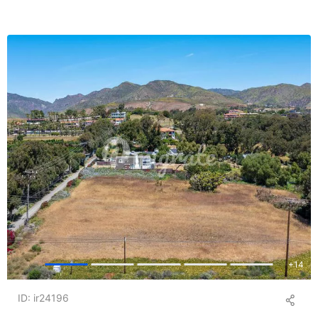
+
14
ID: ir24196