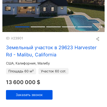
+
8
ID: ir23901
Земельный участок в 29623 Harvester
Rd - Malibu, California
США, Калифорния, Малибу
Площадь
60 м²
Участок
60 сот.
13 600 000 $
Заказать звонок