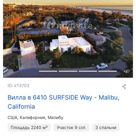
+
27
ID: ir13703
Вилла в 6410 SURFSIDE Way - Malibu,
California
США, Калифорния, Малибу
Площадь
2240 м²
Участок
9 сот.
3 спальни