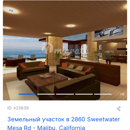
+
6
ID: ir23839
Земельный участок в 2860 Sweetwater
Mesa Rd - Malibu, California