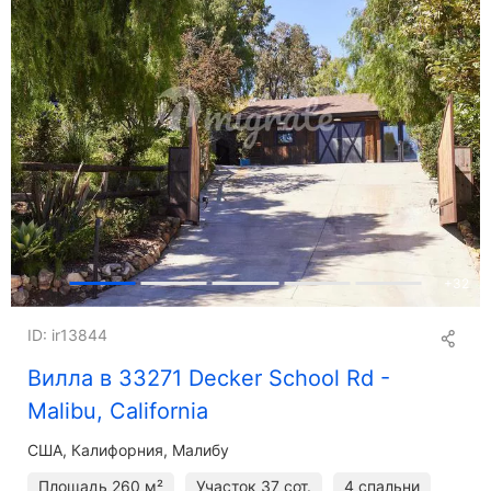
+
32
ID: ir13844
Вилла в 33271 Decker School Rd -
Malibu, California
США, Калифорния, Малибу
Площадь
260 м²
Участок
37 сот.
4 спальни