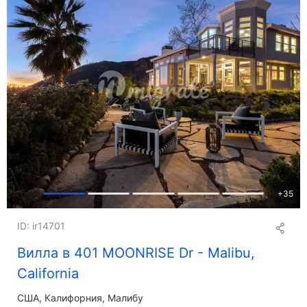
+
35
ID: ir14701
Вилла в 401 MOONRISE Dr - Malibu,
California
США, Калифорния, Малибу