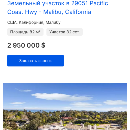
Земельный участок в 29051 Pacific
Coast Hwy - Malibu, California
США, Калифорния, Малибу
Площадь
82 м²
Участок
82 сот.
2 950 000 $
Заказать звонок