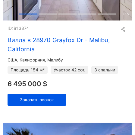
+
15
ID: ir13874
Вилла в 28970 Grayfox Dr - Malibu,
California
США, Калифорния, Малибу
Площадь
154 м²
Участок
42 сот.
3 спальни
6 495 000 $
Заказать звонок