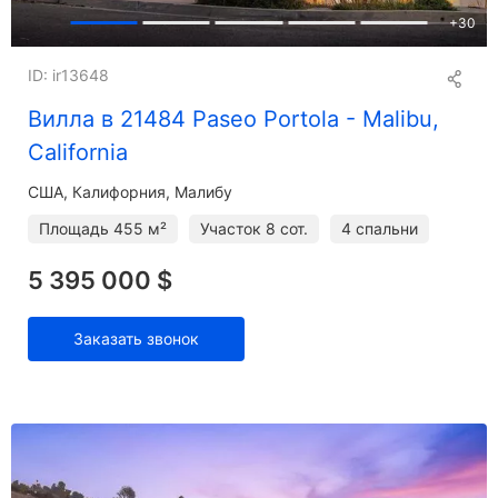
+
30
ID: ir13648
Вилла в 21484 Paseo Portola - Malibu,
California
США, Калифорния, Малибу
Площадь
455 м²
Участок
8 сот.
4 спальни
5 395 000 $
Заказать звонок