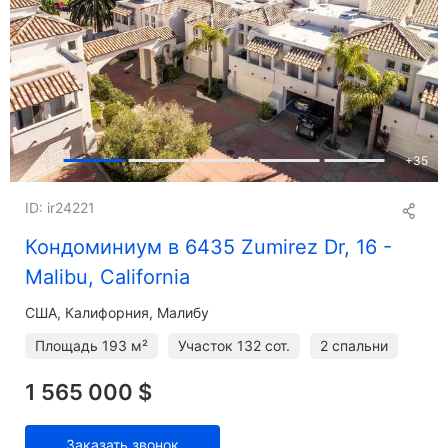
+
35
ID: ir24221
Кондоминиум в 6435 Zumirez Dr, 16 -
Malibu, California
США, Калифорния, Малибу
Площадь
193 м²
Участок
132 сот.
2 спальни
1 565 000 $
Заказать звонок