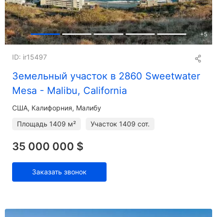
+
5
ID: ir15497
Земельный участок в 2860 Sweetwater
Mesa - Malibu, California
США, Калифорния, Малибу
Площадь
1409 м²
Участок
1409 сот.
35 000 000 $
Заказать звонок