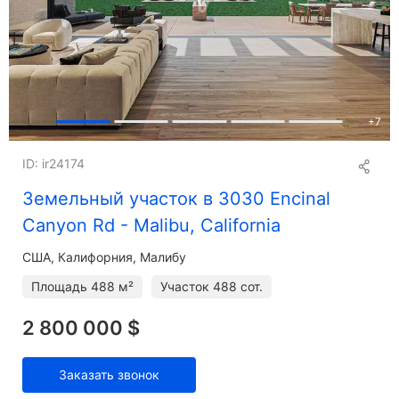
+
7
ID: ir24174
Земельный участок в 3030 Encinal
Canyon Rd - Malibu, California
США, Калифорния, Малибу
Площадь
488 м²
Участок
488 сот.
2 800 000 $
Заказать звонок