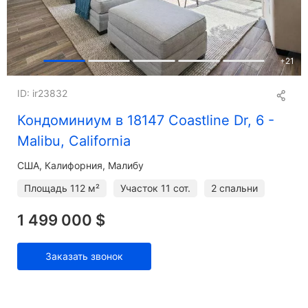
+
21
ID: ir23832
Кондоминиум в 18147 Coastline Dr, 6 -
Malibu, California
США, Калифорния, Малибу
Площадь
112 м²
Участок
11 сот.
2 спальни
1 499 000 $
Заказать звонок