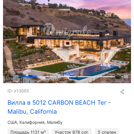
+
35
ID: ir13665
Вилла в 5012 CARBON BEACH Ter -
Malibu, California
США, Калифорния, Малибу
Площадь
1131 м²
Участок
878 сот.
5 спален