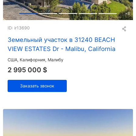
+
3
ID: ir13690
Земельный участок в 31240 BEACH
VIEW ESTATES Dr - Malibu, California
США, Калифорния, Малибу
2 995 000 $
Заказать звонок