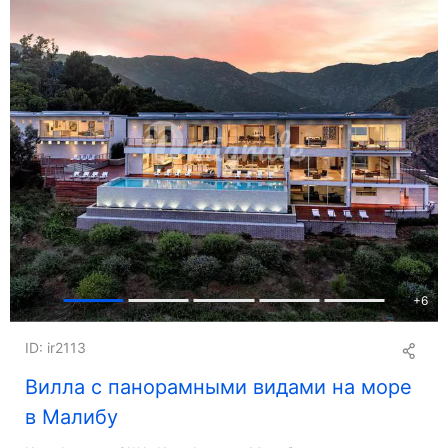
+
6
ID: ir2113
Вилла с панорамными видами на море
в Малибу