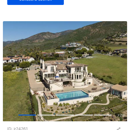
+
20
ID: ir24261