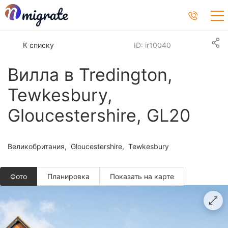
К списку
ID: ir10040
Вилла в Tredington,
Tewkesbury,
Gloucestershire, GL20
Великобритания
Gloucestershire
Tewkesbury
Фото
Планировкa
Показать на карте