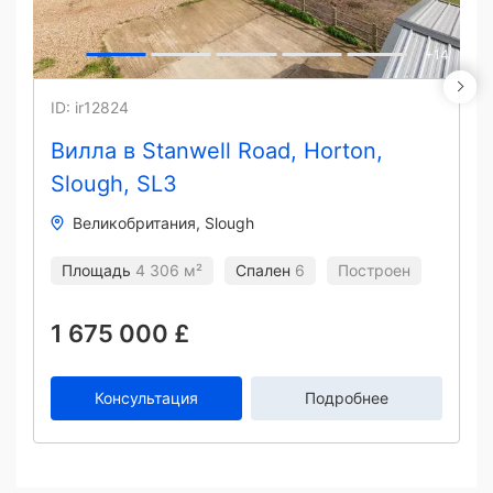
+
14
ID: ir12824
Вилла в Stanwell Road, Horton,
Slough, SL3
Великобритания
Slough
Площадь
4 306 м²
Спален
6
Построен
1 675 000 £
Консультация
Подробнее