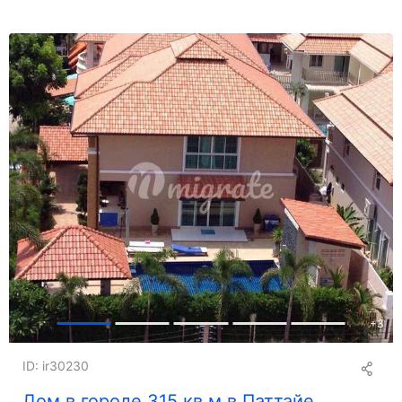
+
3
ID: ir30230
Дом в городе 315 кв.м в Паттайе,