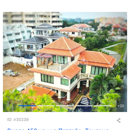
+
20
ID: ir30239