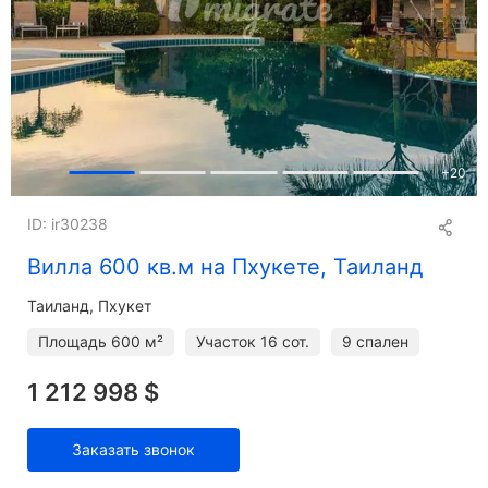
+
20
ID: ir30238
Вилла 600 кв.м на Пхукете, Таиланд
Таиланд, Пхукет
Площадь
600 м²
Участок
16 сот.
9 спален
1 212 998 $
Заказать звонок