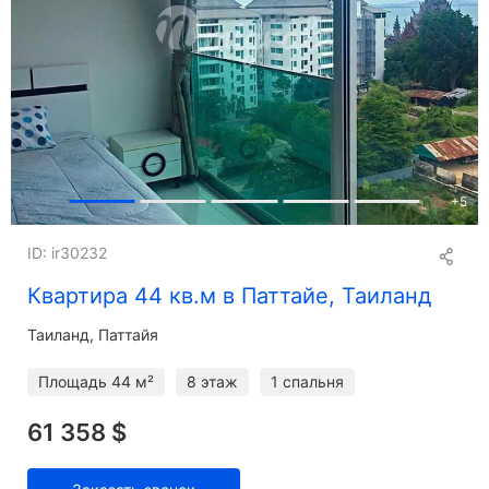
+
5
ID: ir30232
Квартира 44 кв.м в Паттайе, Таиланд
Таиланд, Паттайя
Площадь
44 м²
8 этаж
1 спальня
61 358 $