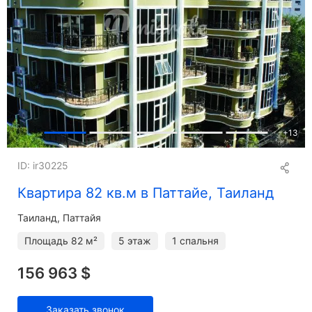
+
13
ID: ir30225
Квартира 82 кв.м в Паттайе, Таиланд
Таиланд, Паттайя
Площадь
82 м²
5 этаж
1 спальня
156 963 $
Заказать звонок