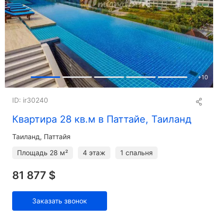
+
10
ID: ir30240
Квартира 28 кв.м в Паттайе, Таиланд
Таиланд, Паттайя
Площадь
28 м²
4 этаж
1 спальня
81 877 $
Заказать звонок