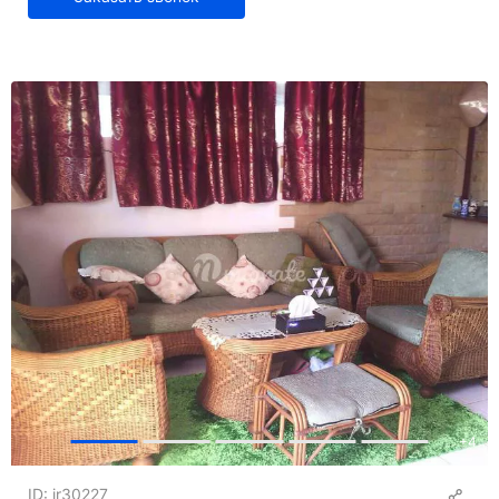
+
4
ID: ir30227