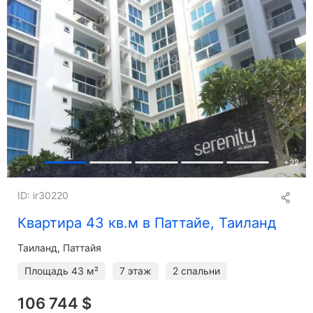
+
22
ID: ir30220
Квартира 43 кв.м в Паттайе, Таиланд
Таиланд, Паттайя
Площадь
43 м²
7 этаж
2 спальни
106 744 $