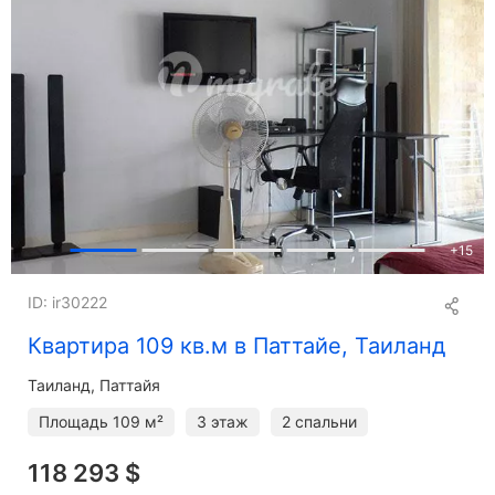
+
15
ID: ir30222
Квартира 109 кв.м в Паттайе, Таиланд
Таиланд, Паттайя
Площадь
109 м²
3 этаж
2 спальни
118 293 $