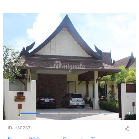
+
13
ID: ir30237