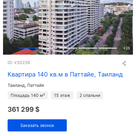
+
25
ID: ir30236
Квартира 140 кв.м в Паттайе, Таиланд
Таиланд, Паттайя
Площадь
140 м²
15 этаж
2 спальни
361 299 $
Заказать звонок