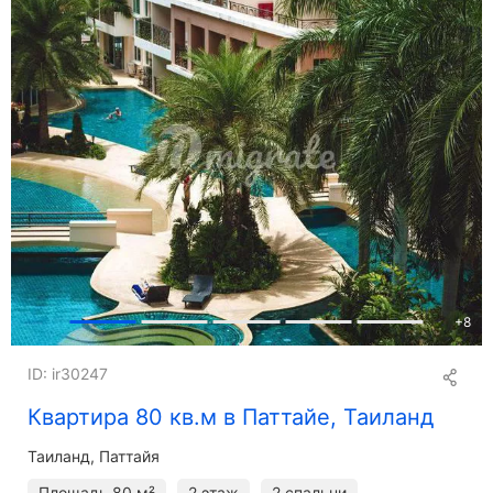
+
8
ID: ir30247
Квартира 80 кв.м в Паттайе, Таиланд
Таиланд, Паттайя
Площадь
80 м²
2 этаж
2 спальни