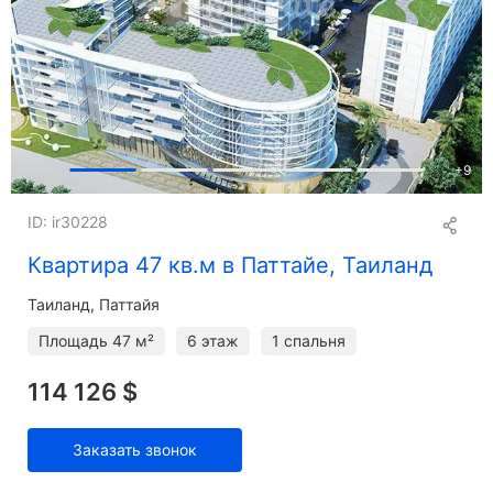
+
9
ID: ir30228
Квартира 47 кв.м в Паттайе, Таиланд
Таиланд, Паттайя
Площадь
47 м²
6 этаж
1 спальня
114 126 $
Заказать звонок