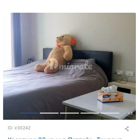
+
3
ID: ir30242