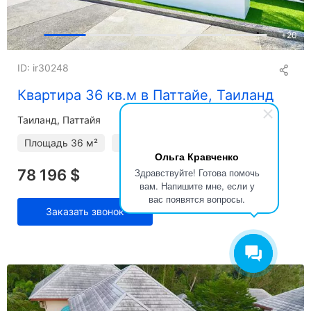
+
20
ID: ir30248
Квартира 36 кв.м в Паттайе, Таиланд
Таиланд, Паттайя
Площадь
36 м²
2 этаж
1 спальня
Ольга Кравченко
78 196 $
Здравствуйте! Готова помочь
вам. Напишите мне, если у
вас появятся вопросы.
Заказать звонок