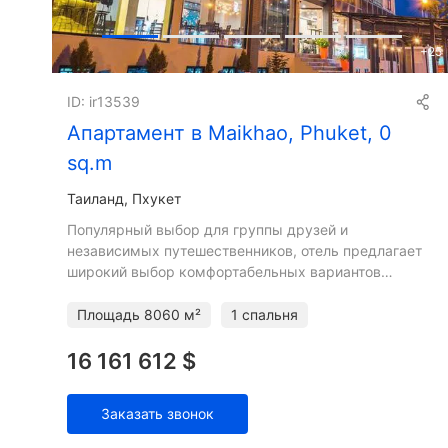
+
25
ID: ir13539
Апартамент в Maikhao, Phuket, 0
sq.m
Таиланд, Пхукет
Популярный выбор для группы друзей и
независимых путешественников, отель предлагает
широкий выбор комфортабельных вариантов
размещения в тихом районе рядом с нетронутым
пляжем Майхао, 11-километровой
Площадь
8060 м²
1 спальня
16 161 612 $
Заказать звонок