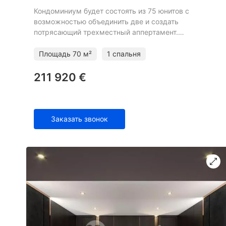
Кондоминиум будет состоять из 75 юнитов с
возможностью объединить две и создать
потрясающий трехместный аппертамент.
Резиденции сгруппированы в виде ряда
малоэтажных кластеров с частными лифтами, чтоб
Площадь
70 м²
1 спальня
211 920 €
Заказать звонок