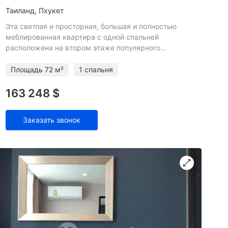
Таиланд, Пхукет
Эта светлая и просторная, большая и полностью
меблированная квартира с одной спальней
расположена на втором этаже популярного
комплекса Baan Chai Nam, расположенного в южной
части залива Банг Тао. в с
Площадь
72 м²
1 спальня
163 248 $
Заказать звонок