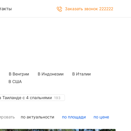
такты
Заказать звонок 222222
В Венгрии
В Индонезии
В Италии
В США
 Таиланде с 4 спальнями
193
ировать
по актуальности
по площади
по цене