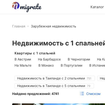
Каталог
Главная
Зарубежная недвижимость
Недвижимость с 1 спальней
Квартиры с 1 спальней
В Австрии
На Барбадосе
В Черногории
На К
На Мальте
В Монако
В Португалии
В Испани
Недвижимость в Таиланде с 2 спальнями
Не
751
Недвижимость в Таиланде с 5 спальнями
79
Списком
Найдено предложений:
4741