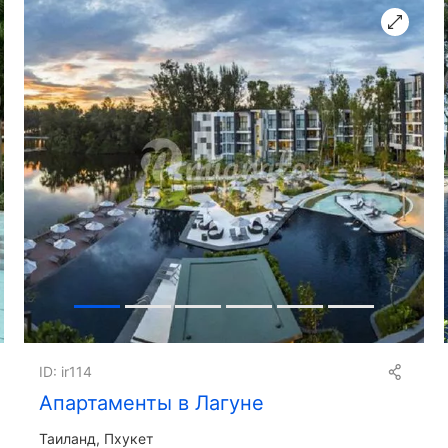
ID: ir114
Апартаменты в Лагуне
Таиланд, Пхукет