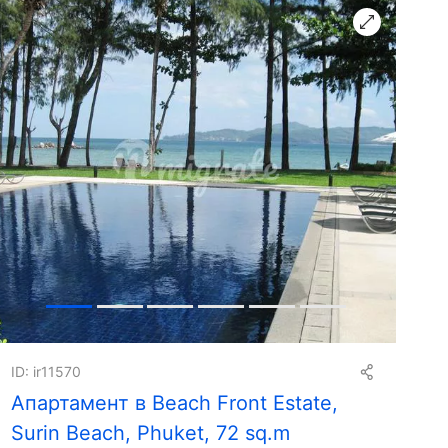
ID: ir11570
Апартамент в Beach Front Estate,
Surin Beach, Phuket, 72 sq.m