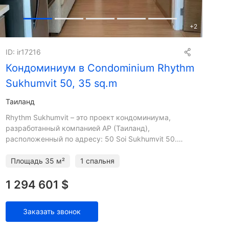
+
2
ID: ir17216
Кондоминиум в Condominium Rhythm
Sukhumvit 50, 35 sq.m
Таиланд
Rhythm Sukhumvit – это проект кондоминиума,
разработанный компанией AP (Таиланд),
расположенный по адресу: 50 Soi Sukhumvit 50.
Строительство Rhythm Sukhumvit было завершено в
2013 году. Кондоминиум с
Площадь
35 м²
1 спальня
1 294 601 $
Заказать звонок