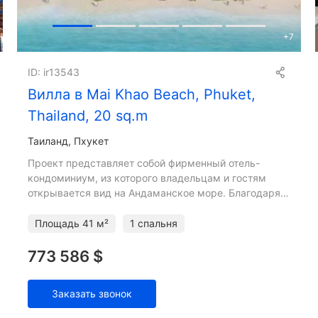
+
7
ID: ir13543
Вилла в Mai Khao Beach, Phuket,
Thailand, 20 sq.m
Таиланд, Пхукет
Проект представляет собой фирменный отель-
кондоминиум, из которого владельцам и гостям
открывается вид на Андаманское море. Благодаря
расположению на берегу моря с западной стороны
все резиденции смог
Площадь
41 м²
1 спальня
773 586 $
Заказать звонок