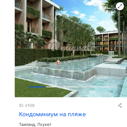
ID: ir109
Кондоминиум на пляже
Таиланд, Пхукет