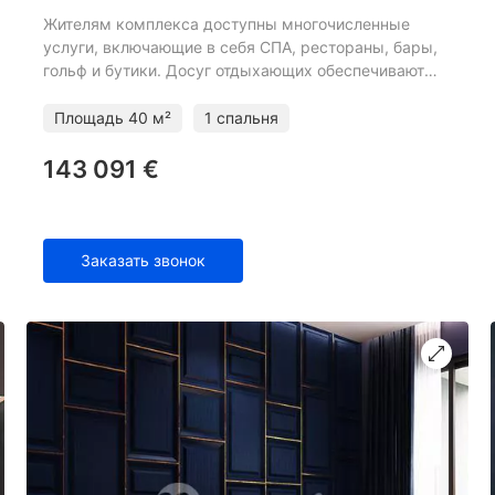
Жителям комплекса доступны многочисленные
услуги, включающие в себя СПА, рестораны, бары,
гольф и бутики. Досуг отдыхающих обеспечивают
различные мероприятия с широкими
возможностями для романтики и о
Площадь
40 м²
1 спальня
143 091 €
Заказать звонок