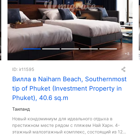
+
8
ID: ir11595
Вилла в Naiharn Beach, Southernmost
tip of Phuket (Investment Property in
Phuket), 40.6 sq.m
Таиланд
Новый кондоминиум для идеального отдыха в
престижном месте рядом с пляжем Най Харн. 4-
этажный малоэтажный комплекс, состоящий из 12
блоков, состоящих из 376 кондоминиумов.