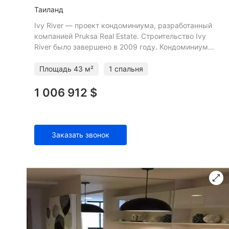
Таиланд
Ivy River — проект кондоминиума, разработанный
компанией Pruksa Real Estate. Строительство Ivy
River было завершено в 2009 году. Кондоминиум
состоит из 3 зданий, имеет 32 этажа и включает
1265 квартир
Площадь
43 м²
1 спальня
1 006 912 $
Заказать звонок