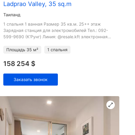
Ladprao Valley, 35 sq.m
Таиланд
1 спальня 1 ванная Размер 35 кв.м. 25++ этаж
Зарядная станция для электромобилей Тел.: 092-
599-9690 (К'Рунг) Линия: @resale.kft электронная
почта: resaleproject@th.knightfrank.com
Площадь
35 м²
1 спальня
158 254 $
Заказать звонок