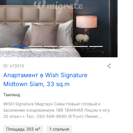
ID: ir13510
Апартамент в Wish Signature
Midtown Siam, 33 sq.m
Таиланд
WISH Signature Мидтаун Сиам Новый готовый к
заселению кондоминиум 1BR 1ВАННАЯ Лицом к югу
20 этаж++ Тел.: 092-599-9690 (К'Рунг) Линия:
@resale.kft электронная почта:
resaleproject@th.knightfrank.com
Площадь
355 м²
1 спальня