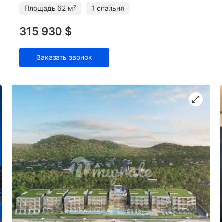
Комплекс предлагает жителям
Площадь
62 м²
1 спальня
315 930 $
Заказать звонок