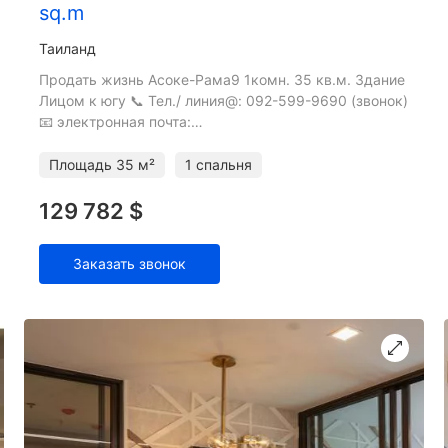
sq.m
Таиланд
Продать жизнь Асоке-Рама9 1комн. 35 кв.м. Здание
Лицом к югу 📞 Тел./ линия@: 092-599-9690 (звонок)
📧 электронная почта:
resaleproject@th.knightfrank.com
Площадь
35 м²
1 спальня
129 782 $
Заказать звонок