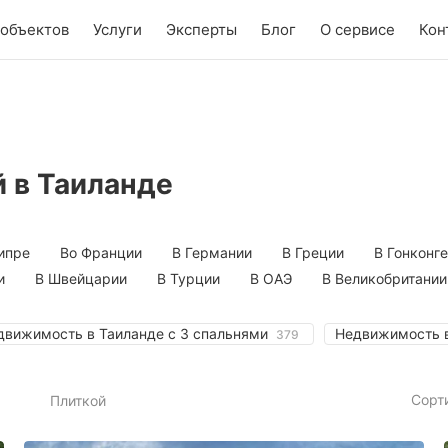
 объектов
Услуги
Эксперты
Блог
О сервисе
Кон
 в Таиланде
ипре
Во Франции
В Германии
В Греции
В Гонконге
и
В Швейцарии
В Турции
В ОАЭ
В Великобритании
движимость в Таиланде с 3 спальнями
Недвижимость в
379
Сорт
Плиткой