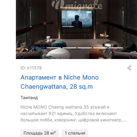
ID: ir11578
Апартамент в Niche Mono
Chaengwattana, 28 sq.m
Таиланд
Niche MONO Chaeng wathana 35 этажей и
насчитывает 921 единиц. Удобства включают
большое лобби, коворкинг, цифровой кинотеатр,
бассейн, фитнес-центр 200 кв.м, детскую зону и
игровую площадку, звездную
Площадь
28 м²
1 спальня