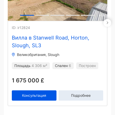
+
14
ID: ir12824
Вилла в Stanwell Road, Horton,
Slough, SL3
Великобритания
Slough
Площадь
4 306 м²
Спален
6
Построен
1 675 000 £
Консультация
Подробнее