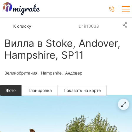
К списку
ID: ir10038
Вилла в Stoke, Andover,
Hampshire, SP11
Великобритания
Hampshire
Андовер
Фото
Планировкa
Показать на карте