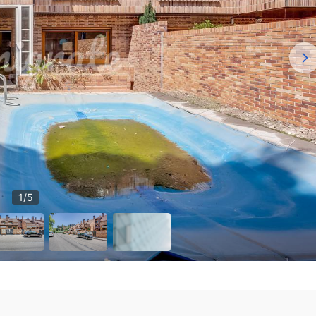
1
/
5