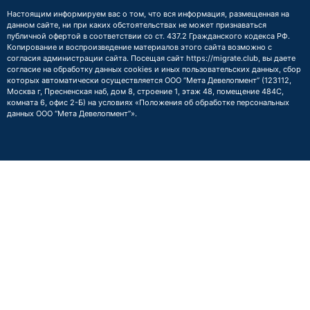
Настоящим информируем вас о том, что вся информация, размещенная на
данном сайте, ни при каких обстоятельствах не может признаваться
публичной офертой в соответствии со ст. 437.2 Гражданского кодекса РФ.
Копирование и воспроизведение материалов этого сайта возможно с
согласия администрации сайта. Посещая сайт https://migrate.club, вы даете
согласие на обработку данных cookies и иных пользовательских данных, сбор
которых автоматически осуществляется ООО “Мета Девелопмент” (123112,
Москва г, Пресненская наб, дом 8, строение 1, этаж 48, помещение 484С,
комната 6, офис 2-Б) на условиях
«Положения об обработке персональных
данных ООО “Мета Девелопмент”»
.