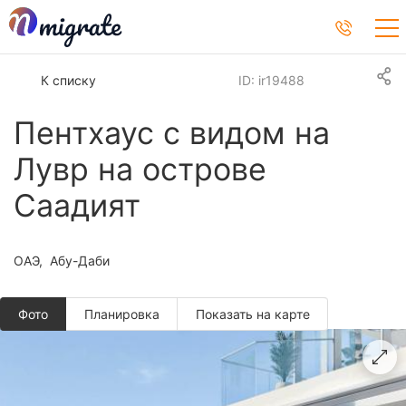
К списку
ID: ir19488
Пентхаус с видом на
Лувр на острове
Саадият
ОАЭ
Абу-Даби
Фото
Планировкa
Показать на карте