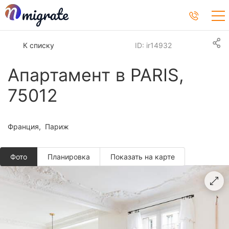
К списку
ID: ir14932
Апартамент в PARIS,
75012
Франция
Париж
Фото
Планировкa
Показать на карте