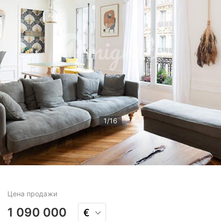
1
/
16
Цена
продажи
1 090 000