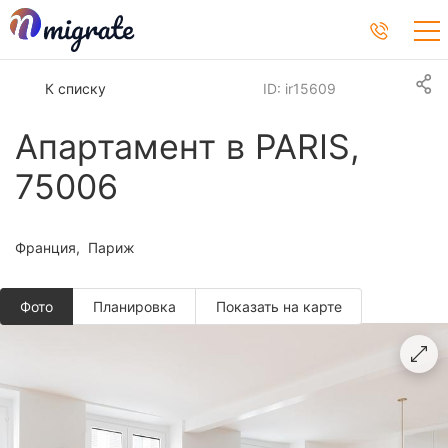
К списку
ID: ir15609
Апартамент в PARIS,
75006
Франция
Париж
Фото
Планировкa
Показать на карте