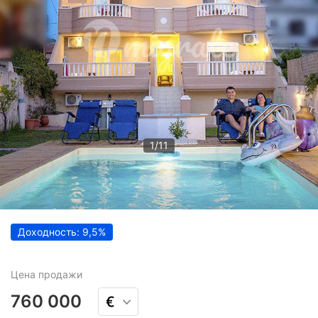
1
/
11
Доходность: 9,5%
Цена
продажи
760 000