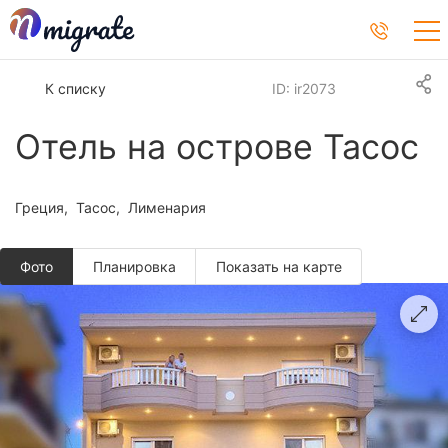
К списку
ID: ir2073
Отель на острове Тасос
Греция
Тасос
Лименария
Фото
Планировкa
Показать на карте