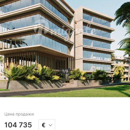
1
/
9
Цена
продажи
104 735