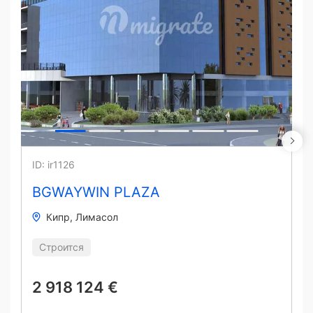
ID: ir1126
BGWAYWIN PLAZA
Кипр
Лимасол
Строится
2 918 124 €