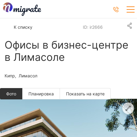
К списку
ID: ir2666
Офисы в бизнес-центре
в Лимасоле
Кипр
Лимасол
Фото
Планировкa
Показать на карте