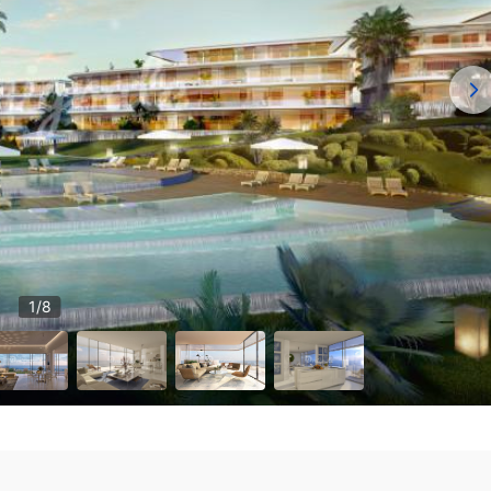
1
/
8