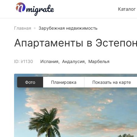
Каталог
Главная
Зарубежная недвижимость
Апартаменты в Эстепо
ID: ir1130
Испания
Андалусия
Марбелья
Фото
Планировкa
Показать на карте