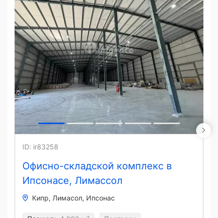
ID: ir83258
Офисно-складской комплекс в
Ипсонасе, Лимассол
Кипр
Лимасол
Ипсонас