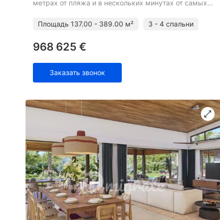
метрах от пляжа и в нескольких минутах от самых
популярных курортов острова. Проект включает 14
вилл с личными
Площадь
137.00 - 389.00 м²
3 - 4 спальни
968 625 €
Заказать звонок