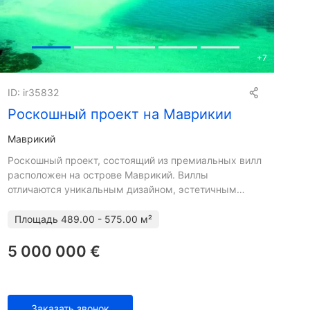
+
7
ID: ir35832
Роскошный проект на Маврикии
Маврикий
Роскошный проект, состоящий из премиальных вилл
расположен на острове Маврикий. Виллы
отличаются уникальным дизайном, эстетичным
интерьером и отличной инфраструктурой.
Особенностью проекта является бл
Площадь
489.00 - 575.00 м²
5 000 000 €
Заказать звонок