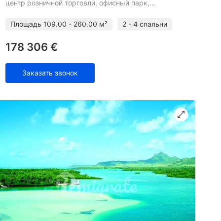
центр розничной торговли, офисный парк,
коммерческий парк, торговый порт и жилые
помещения. В жилом ко
Площадь
109.00 - 260.00 м²
2 - 4 спальни
178 306 €
Заказать звонок