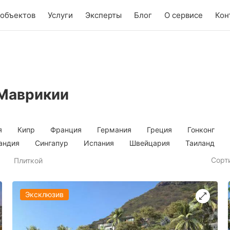
 объектов
Услуги
Эксперты
Блог
О сервисе
Кон
 Маврикии
я
Кипр
Франция
Германия
Греция
Гонконг
андия
Сингапур
Испания
Швейцария
Таиланд
Сорт
Плиткой
Эксклюзив