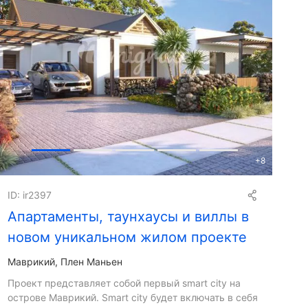
+
8
ID: ir2397
Апартаменты, таунхаусы и виллы в
новом уникальном жилом проекте
Маврикий, Плен Маньен
Проект представляет собой первый smart city на
острове Маврикий. Smart city будет включать в себя