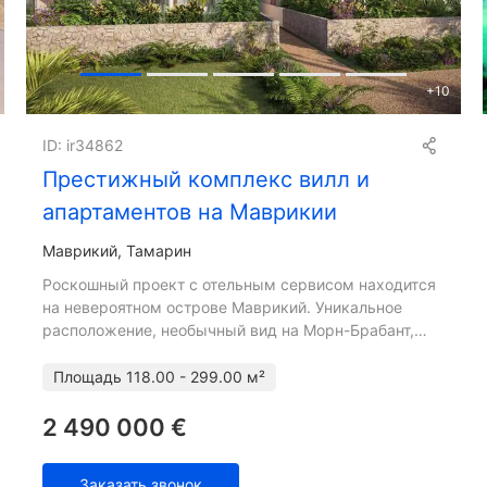
+
10
ID: ir34862
Престижный комплекс вилл и
апартаментов на Маврикии
Маврикий, Тамарин
Роскошный проект с отельным сервисом находится
на невероятном острове Маврикий. Уникальное
расположение, необычный вид на Морн-Брабант,
нетронутый пляж с белым песком, поразительная
цветовая палитра,
Площадь
118.00 - 299.00 м²
2 490 000 €
Заказать звонок