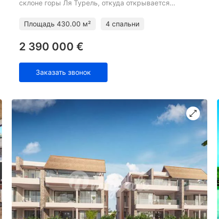
склоне горы Ля Турель, откуда открывается
исключительный вид на залив Тамарин. Уникальная
концепция курорта подра
Площадь
430.00 м²
4 спальни
2 390 000 €
Заказать звонок