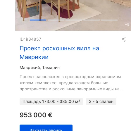
+
9
ID: ir34857
Проект роскошных вилл на
Маврикии
Маврикий, Тамарин
Проект расположен в превосходном охраняемом
жилом комплексе, предлагающем большие
пространства и роскошные панорамные виды на
горный хребет Ремпарт, ущелья Блэк-Ривер и гору
Ла-Турель. Это волшебное м
Площадь
173.00 - 385.00 м²
3 - 5 спален
953 000 €
Заказать звонок