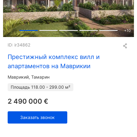
+
10
ID: ir34862
Престижный комплекс вилл и
апартаментов на Маврикии
Маврикий, Тамарин
Площадь
118.00 - 299.00 м²
2 490 000 €
Заказать звонок