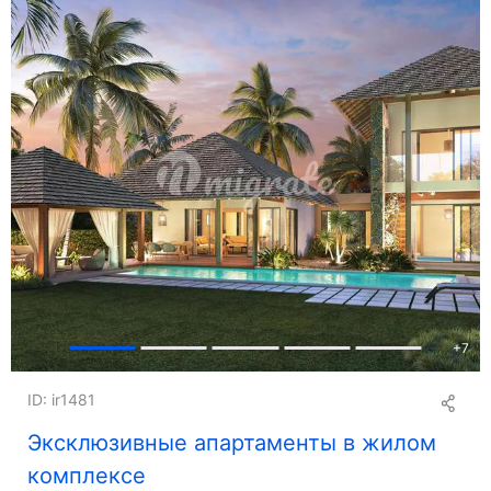
Греция
Гонконг
Венгрия
Индонезия
Израиль
Италия
Латвия
Мальдивы
Мальта
Монако
Оман
Португалия
Шотландия
Сингапур
Испания
Швейцария
+
7
Таиланд
Турция
ID: ir1481
ОАЭ
Великобритания
Эксклюзивные апартаменты в жилом
США
комплексе