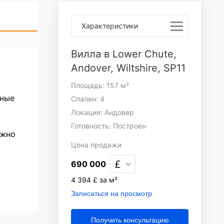
Характеристики
Вилла в Lower Chute,
Andover, Wiltshire, SP11
Площадь: 157 м²
рные
Спален: 4
Локация: Андовер
Готовность: Построен
ожно
Цена
продажи
690 000
4 394 £ за м²
Записаться на просмотр
Получить консультацию