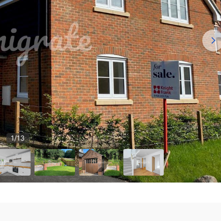
1
/
13