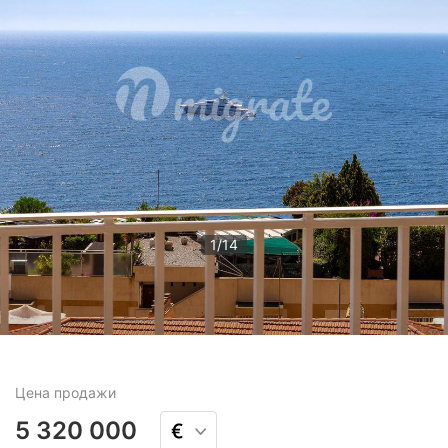
1
/
14
Цена
продажи
5 320 000