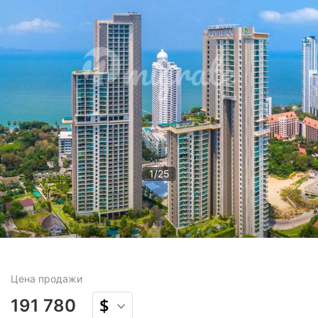
1
/
25
Цена
продажи
191 780