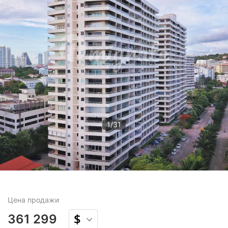
1
/
31
Цена
продажи
361 299