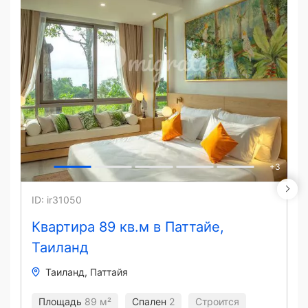
+
3
ID: ir31050
Квартира 89 кв.м в Паттайе,
Таиланд
Таиланд
Паттайя
Площадь
89 м²
Спален
2
Строится