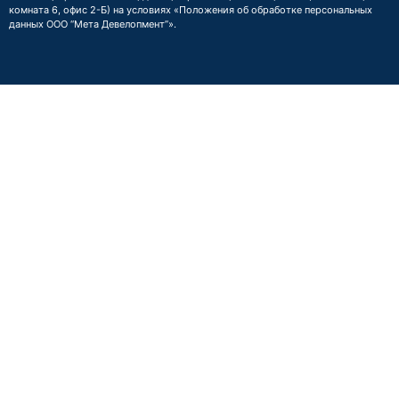
комната 6, офис 2-Б) на условиях
«Положения об обработке персональных
данных ООО “Мета Девелопмент”»
.