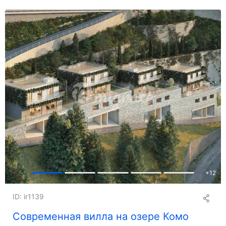
+
12
ID: ir1139
Современная вилла на озере Комо