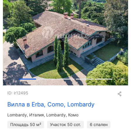
+
25
ID: ir12495
Вилла в Erba, Como, Lombardy
Lombardy
Италия, Lombardy, Комо
Площадь
50 м²
Участок
50 сот.
6 спален