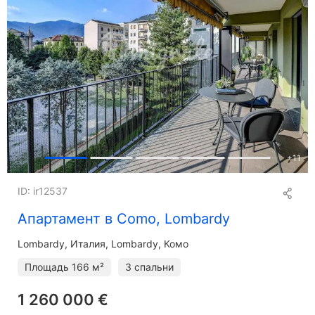
+
11
ID: ir12537
Апартамент в Como, Lombardy
Lombardy
Италия, Lombardy, Комо
Площадь
166 м²
3 спальни
1 260 000 €