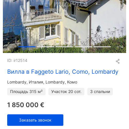
+
14
ID: ir12514
Вилла в Faggeto Lario, Como, Lombardy
Lombardy
Италия, Lombardy, Комо
Площадь
315 м²
Участок
20 сот.
3 спальни
1 850 000 €
Заказать звонок