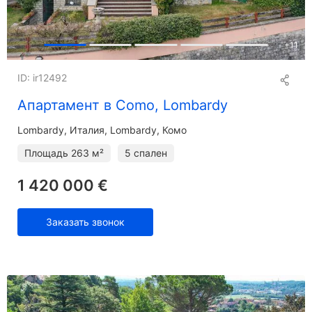
+
11
ID: ir12492
Апартамент в Como, Lombardy
Lombardy
Италия, Lombardy, Комо
Площадь
263 м²
5 спален
1 420 000 €
Заказать звонок