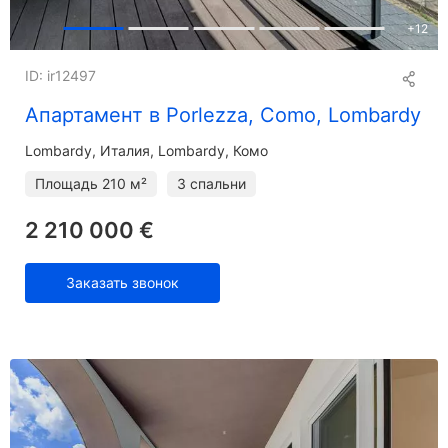
+
12
ID: ir12497
Апартамент в Porlezza, Como, Lombardy
Lombardy
Италия, Lombardy, Комо
Площадь
210 м²
3 спальни
2 210 000 €
Заказать звонок