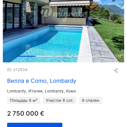
+
11
ID: ir12504
Вилла в Como, Lombardy
Lombardy
Италия, Lombardy, Комо
Площадь
6 м²
Участок
6 сот.
6 спален
2 750 000 €