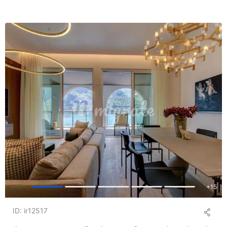
+
15
ID: ir12517