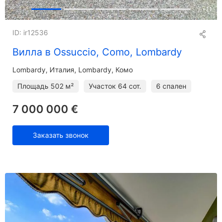
+
11
ID: ir12536
Вилла в Ossuccio, Como, Lombardy
Lombardy
Италия, Lombardy, Комо
Площадь
502 м²
Участок
64 сот.
6 спален
7 000 000 €
Заказать звонок