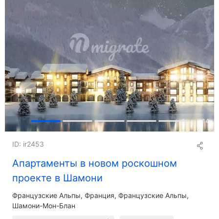
+
14
ID: ir2453
Апартаменты в новом роскошном
проекте в Шамони
Французские Альпы
Франция, Французские Альпы,
Шамони-Мон-Блан