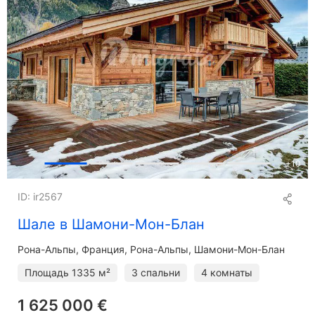
+
10
ID: ir2567
Шале в Шамони-Мон-Блан
Рона-Альпы
Франция, Рона-Альпы, Шамони-Мон-Блан
Площадь
1335 м²
3 спальни
4 комнаты
1 625 000 €