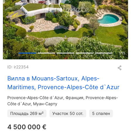
+
15
ID: ir22354
Вилла в Mouans-Sartoux, Alpes-
Maritimes, Provence-Alpes-Côte d`Azur
Provence-Alpes-Côte d`Azur
Франция, Provence-Alpes-
Côte d`Azur, Муан-Сарту
Площадь
269 м²
Участок
50 сот.
5 спален
4 500 000 €