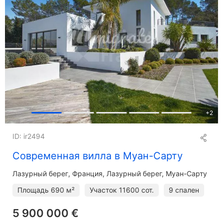
+
2
ID: ir2494
Современная вилла в Муан-Сарту
Лазурный берег
Франция, Лазурный берег, Муан-Сарту
Площадь
690 м²
Участок
11600 сот.
9 спален
5 900 000 €