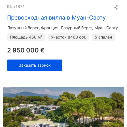
ID: ir1874
Превосходная вилла в Муан-Сарту
Лазурный берег
Франция, Лазурный берег, Муан-Сарту
Площадь
450 м²
Участок
8460 сот.
5 спален
2 950 000 €
Заказать звонок