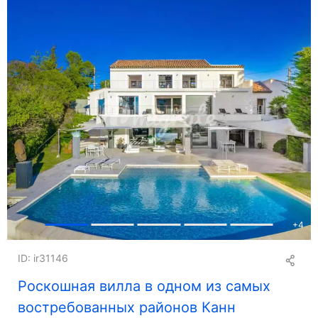
+
4
ID: ir31146
Роскошная вилла в одном из самых
востребованных районов Канн