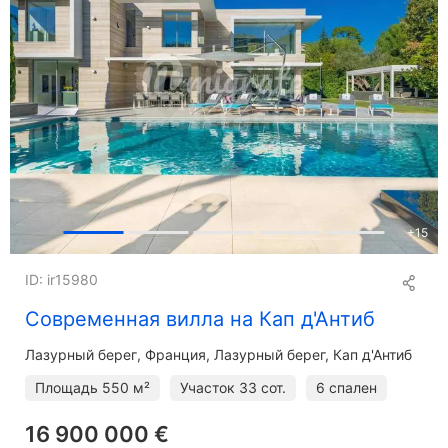
+
15
ID: ir15980
Современная вилла на Кап д'Антиб
Лазурный берег
Франция, Лазурный берег, Кап д'Антиб
Площадь
550 м²
Участок
33 сот.
6 спален
16 900 000 €