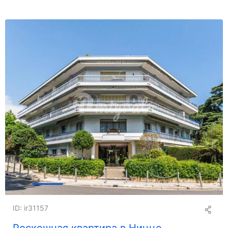
+
3
ID: ir31157
Роскошная квартира в Ницце