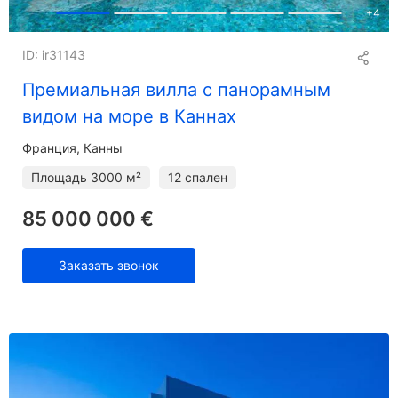
+
4
ID: ir31143
Премиальная вилла с панорамным
видом на море в Каннах
Франция, Канны
Площадь
3000 м²
12 спален
85 000 000 €
Заказать звонок