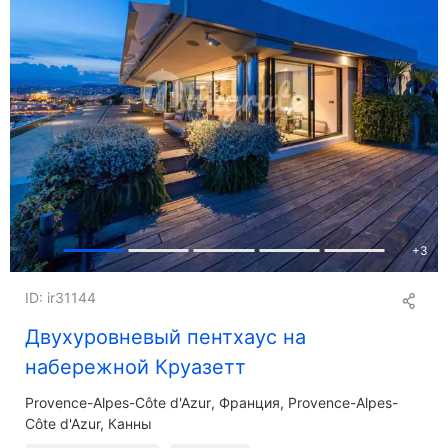
+
3
ID: ir31144
Двухуровневый пентхаус на
набережной Круазетт
Provence-Alpes-Côte d'Azur
Франция, Provence-Alpes-
Côte d'Azur, Канны