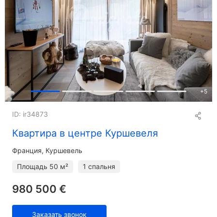
+
5
ID: ir34873
Квартира в центре Куршевеля
Франция, Куршевель
Площадь
50 м²
1 спальня
980 500 €
Заказать звонок