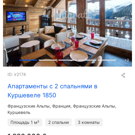
+
2
ID: ir2174
Апартаменты с 2 спальнями в
Куршевеле 1850
Французские Альпы
Франция, Французские Альпы,
Куршевель
Площадь
1 м²
2 спальни
3 комнаты