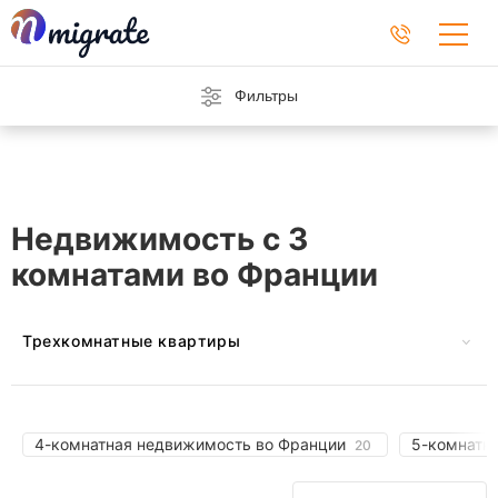
Фильтры
Недвижимость с 3
комнатами во Франции
Трехкомнатные квартиры
В Германии
В Италии
В Монако
В Испании
4-комнатная недвижимость во Франции
5-комнатн
20
В Швейцарии
В ОАЭ