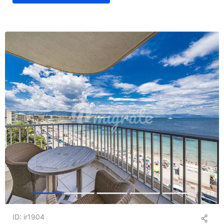
+
9
ID: ir1904