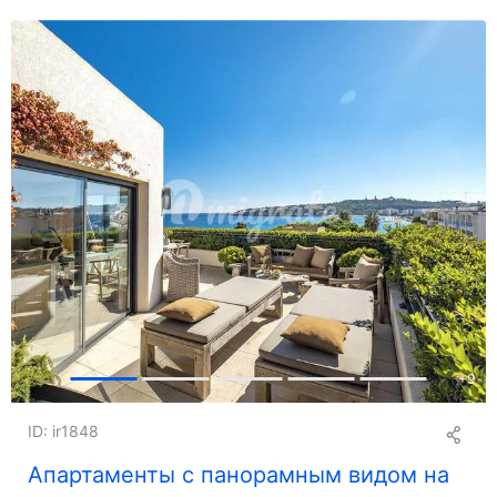
+
9
ID: ir1848
Апартаменты с панорамным видом на