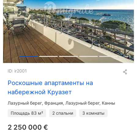
+
5
ID: ir2001
Роскошные апартаменты на
набережной Круазет
Лазурный берег
Франция, Лазурный берег, Канны
Площадь
83 м²
2 спальни
3 комнаты
2 250 000 €