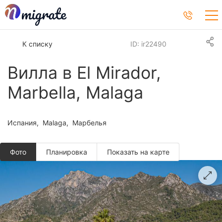
К списку
ID: ir22490
Вилла в El Mirador,
Marbella, Malaga
Испания
Malaga
Марбелья
Фото
Планировкa
Показать на карте