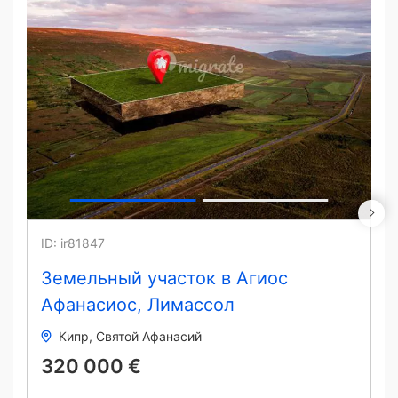
ID: ir81847
Земельный участок в Агиос
Афанасиос, Лимассол
Кипр
Святой Афанасий
320 000 €