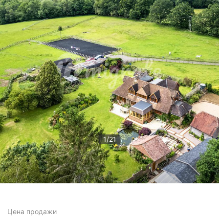
1
/
21
Цена
продажи