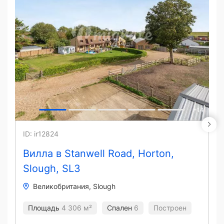
+
14
ID: ir12824
Вилла в Stanwell Road, Horton,
Slough, SL3
Великобритания
Slough
Площадь
4 306 м²
Спален
6
Построен