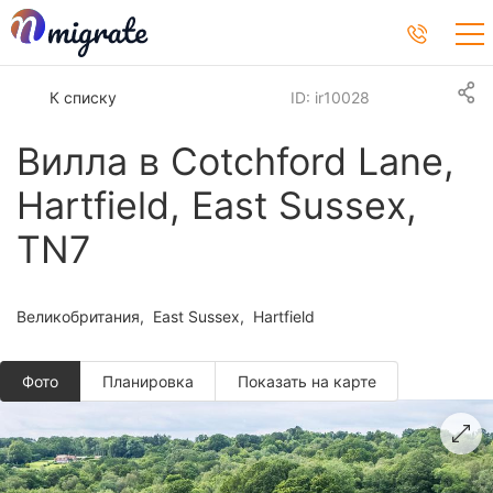
К списку
ID: ir10028
Вилла в Cotchford Lane,
Hartfield, East Sussex,
TN7
Великобритания
East Sussex
Hartfield
Фото
Планировкa
Показать на карте