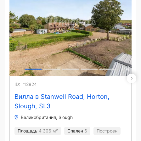
+
14
ID: ir12824
Вилла в Stanwell Road, Horton,
Slough, SL3
Великобритания
Slough
Площадь
4 306 м²
Спален
6
Построен