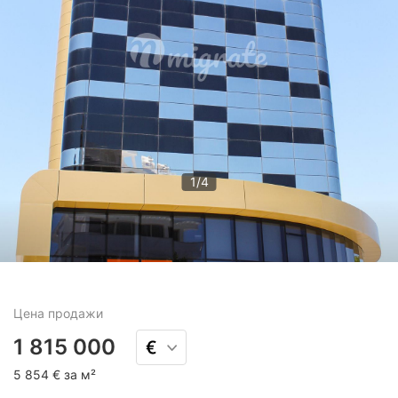
1
/
4
Цена
продажи
1 815 000
5 854 € за м²