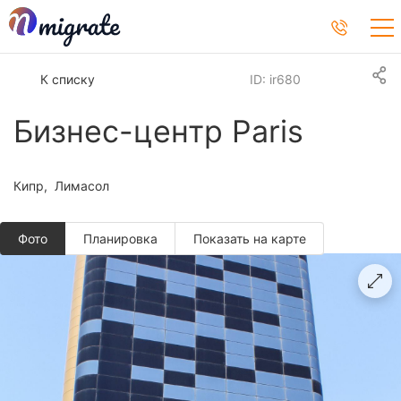
К списку
ID: ir680
Бизнеc-центр Paris
Кипр
Лимасол
Фото
Планировкa
Показать на карте