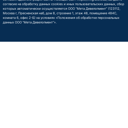
согласие на обработку данных cookies и иных пользовательских данных, сбор
которых автоматически осуществляется ООО “Мета Девелопмент” (123112,
Москва г, Пресненская наб, дом 8, строение 1, этаж 48, помещение 484С,
комната 6, офис 2-Б) на условиях
«Положения об обработке персональных
данных ООО “Мета Девелопмент”»
.