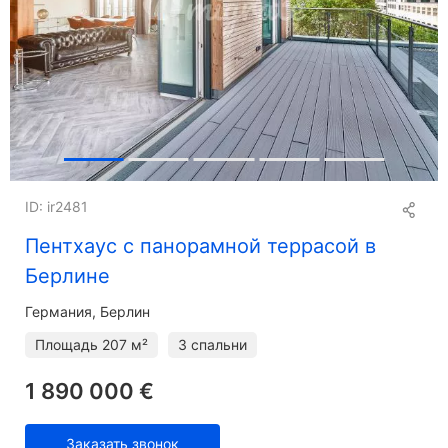
ID: ir2481
Пентхаус с панорамной террасой в
Берлине
Германия, Берлин
Площадь
207 м²
3 спальни
1 890 000 €
Заказать звонок