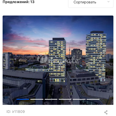
Предложений:
13
Сортировать
В Гонконге
В Венгрии
В Италии
В Латвии
В Монако
В Португалии
В Испании
В Швейцарии
В Таиланде
В Турции
В ОАЭ
В Великобритании
В США
ID: ir11809