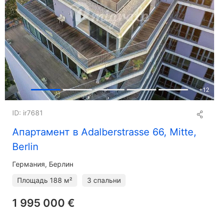
+
12
ID: ir7681
Апартамент в Adalberstrasse 66, Mitte,
Berlin
Германия, Берлин
Площадь
188 м²
3 спальни
1 995 000 €