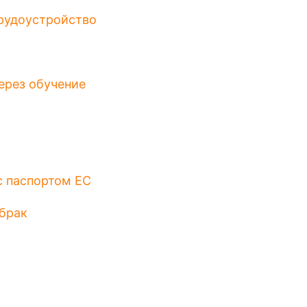
трудоустройство
ерез обучение
с паспортом ЕС
 брак