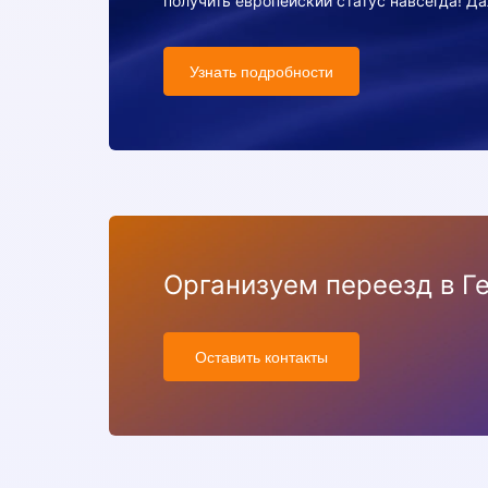
получить европейский статус навсегда! Да
Узнать подробности
Организуем переезд в 
Оставить контакты