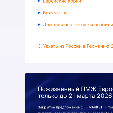
Еврейские корни
Беженство
Длительное лечение и реабил
3. Уехать из России в Германию 2
Пожизненный ПМЖ Евро
только до 21 марта 2026
Закрытое предложение OFF MARKET — толь