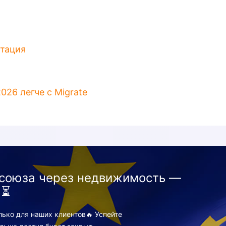
итация
026 легче с Migrate
союза через недвижимость —
 ⏳
ко для наших клиентов🔥 Успейте