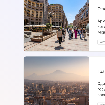
Отк
Арм
кот
Mig
ком
АР
Гра
Оди
гос
вос
инв
АР