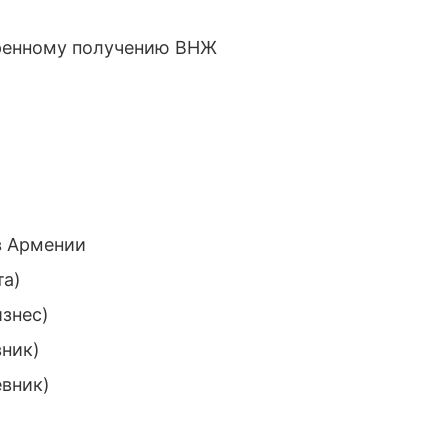
оренному получению ВНЖ
в Армении
та)
знес)
ник)
вник)