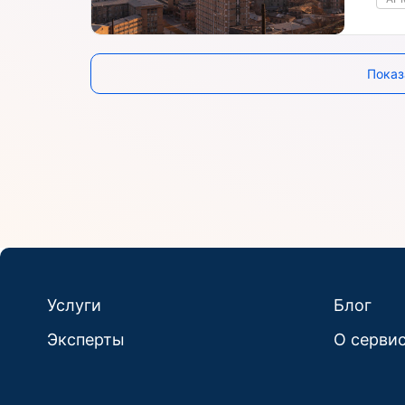
Показ
Услуги
Блог
Эксперты
О серви