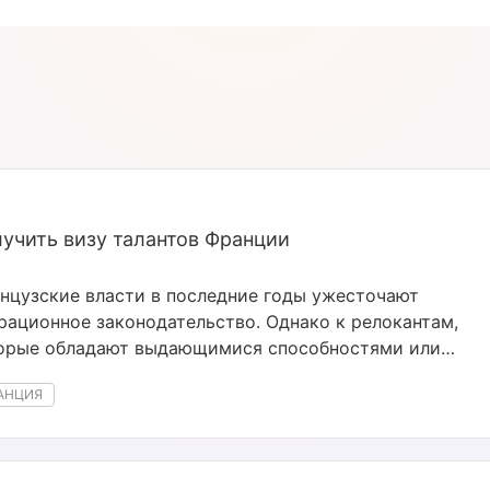
учить визу талантов Франции
нцузские власти в последние годы ужесточают
рационное законодательство. Однако к релокантам,
орые обладают выдающимися способностями или
дставляют интерес для властей страны с точки
АНЦИЯ
ния вклада в развитие французской экономики, науки
 культуры, это не относится.