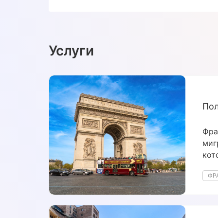
Услуги
Пол
Фра
миг
кот
пре
ФР
зре
или