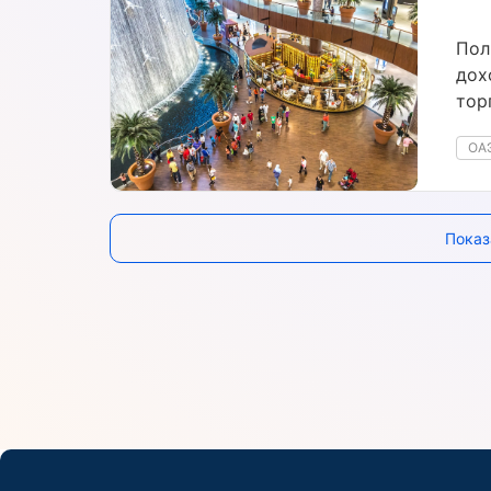
Пол
дох
тор
пре
ОА
Показ