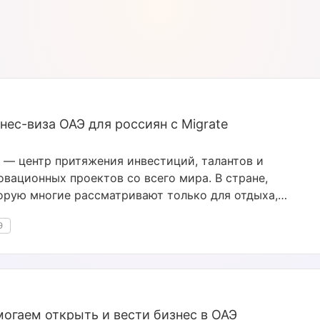
нес-виза ОАЭ для россиян с Migrate
 — центр притяжения инвестиций, талантов и
овационных проектов со всего мира. В стране,
орую многие рассматривают только для отдыха,
несу открыты двери. Этому способствуют лояльное
Э
довое законодательство, демократичная система
огообложения и низкий уровень инфляции.
огаем открыть и вести бизнес в ОАЭ