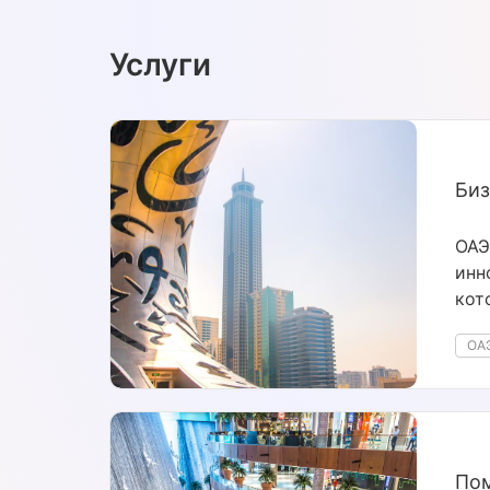
Услуги
Биз
ОАЭ
инн
кот
биз
ОА
тру
нал
Пом